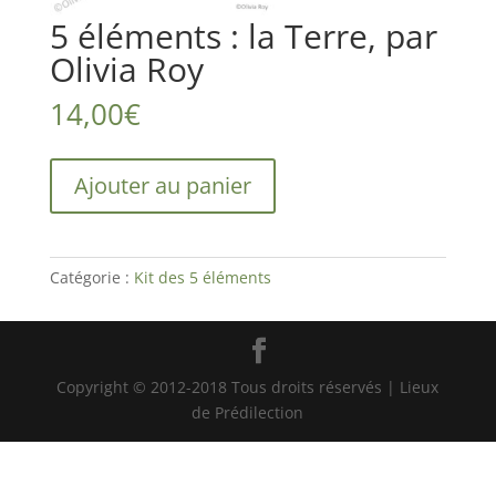
5 éléments : la Terre, par
Olivia Roy
14,00
€
quantité
Ajouter au panier
de
5
éléments
:
Catégorie :
Kit des 5 éléments
la
Terre,
par
Olivia
Copyright © 2012-2018 Tous droits réservés | Lieux
Roy
de Prédilection