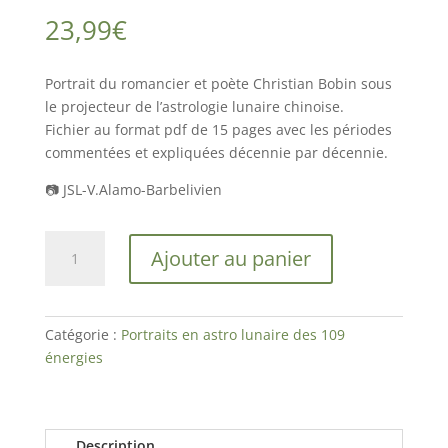
23,99
€
Portrait du romancier et poète Christian Bobin sous
le projecteur de l’astrologie lunaire chinoise.
Fichier au format pdf de 15 pages avec les périodes
commentées et expliquées décennie par décennie.
📷 JSL-V.Alamo-Barbelivien
quantité
Ajouter au panier
de
Christian
Bobin
Catégorie :
Portraits en astro lunaire des 109
énergies
Description