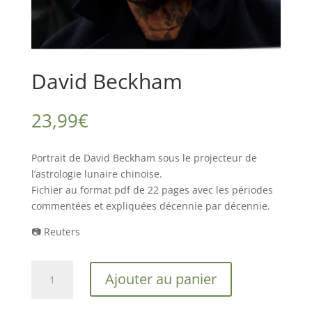
David Beckham
23,99
€
Portrait de David Beckham sous le projecteur de
l’astrologie lunaire chinoise.
Fichier au format pdf de 22 pages avec les périodes
commentées et expliquées décennie par décennie.
📷 Reuters
quantité
Ajouter au panier
de
David