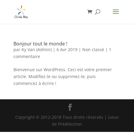
Bonjour tout le monde !
par
Ky Van (Admin)
|
6 Avr 2019
|
Non classé
|
1
commentaire
Bienvenue sur WordPress. Ceci est votre premier
article. Modifiez-le ou supprimez-le, puis
commencez à écrire !
Copyright © 2012-2018 Tous droits réservés | Lieux
de Prédilection